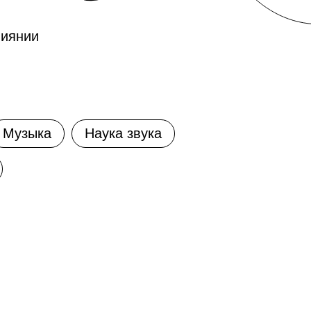
лиянии
Музыка
Наука звука