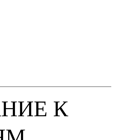
НИЕ К
ЯМ